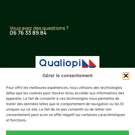
Vous avez des questions ?
06 76 33 89 84
Gérer le consentement
Pour offrir les meilleures expériences, nous utilisons des technologies
telles que les cookies pour stocker et/ou accéder aux informations des
appareils. Le fait de consentir à ces technologies nous permettra de
Envoyer un e-mail
gpformation@yahoo.fr
traiter des données telles que le comportement de navigation ou les ID
uniques sur ce site. Le fait de ne pas consentir ou de retirer son
consentement peut avoir un effet négatif sur certaines caractéristiques
LIENS UTILES
et fonctions.
Module 1
Module 2
Module 3
Module 4