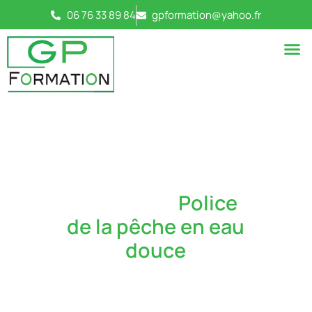
06 76 33 89 84
gpformation@yahoo.fr
Module 3 -
Police
de la pêche en eau
douce
8 heures
Garde Particulier
-
Module 3 : Police de la pêche en eau
douce